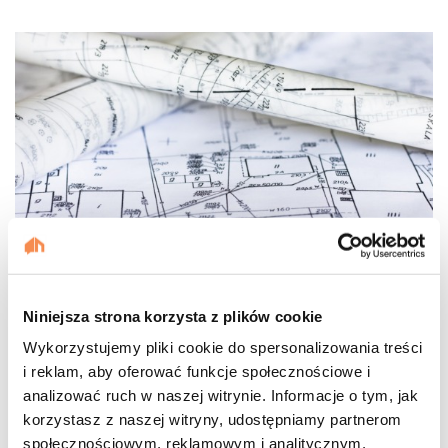
Mapa sytuacyjno-wysokościowa do
celów projektowych
Niniejsza strona korzysta z plików cookie
Wykorzystujemy pliki cookie do spersonalizowania treści
i reklam, aby oferować funkcje społecznościowe i
14.05.2021 | Anna Adamczak–Bugno
analizować ruch w naszej witrynie. Informacje o tym, jak
korzystasz z naszej witryny, udostępniamy partnerom
społecznościowym, reklamowym i analitycznym.