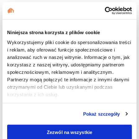
Styrodur – jakie są rodzaje? Jak go
wykończyć?
Niniejsza strona korzysta z plików cookie
26.07.2022 | Monika Krzyśków
Wykorzystujemy pliki cookie do spersonalizowania treści
i reklam, aby oferować funkcje społecznościowe i
analizować ruch w naszej witrynie. Informacje o tym, jak
korzystasz z naszej witryny, udostępniamy partnerom
Wentylacja w domu ‒ mechaniczna
społecznościowym, reklamowym i analitycznym.
Partnerzy mogą połączyć te informacje z innymi danymi
czy grawitacyjna?
otrzymanymi od Ciebie lub uzyskanymi podczas
korzystania z ich usług.
26.07.2022 | Magdalena Głowala–Habel
Pokaż szczegóły
Zezwól na wszystkie