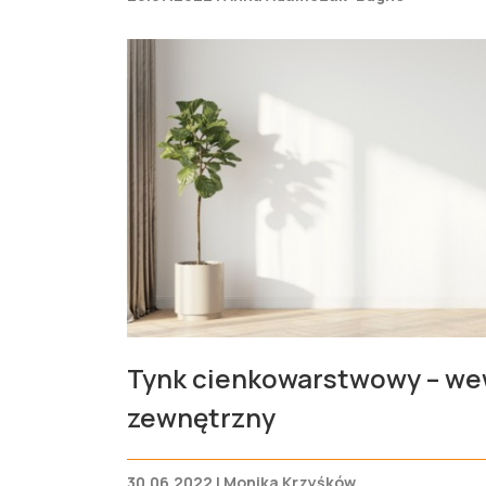
Tynk cienkowarstwowy – we
zewnętrzny
30.06.2022 | Monika Krzyśków