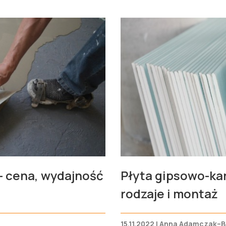
 cena, wydajność
Płyta gipsowo-ka
rodzaje i montaż
15.11.2022 | Anna Adamczak–