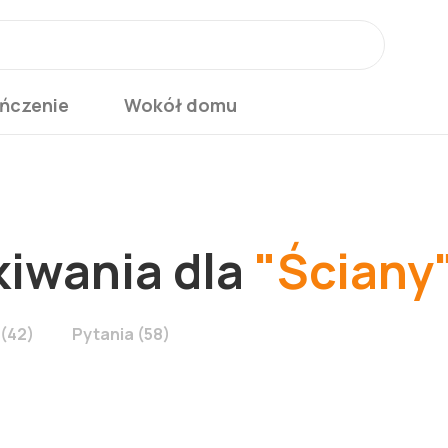
ńczenie
Wokół domu
iwania dla
"Ściany
 (42)
Pytania (58)