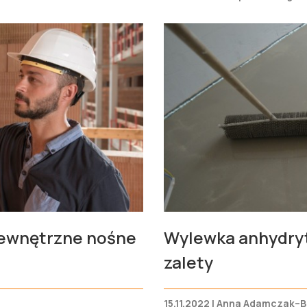
wewnętrzne nośne
Wylewka anhydryt
zalety
15.11.2022 | Anna Adamczak–