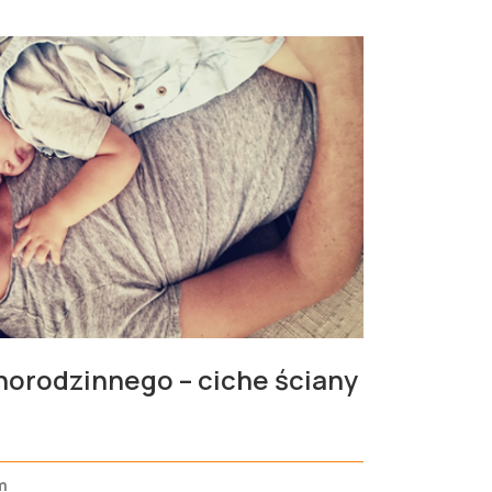
orodzinnego – ciche ściany
m