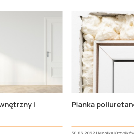
wnętrzny i
Pianka poliuretan
30.06.2022 | Monika Krzyśkó