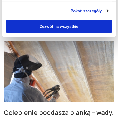
niej wiedzieć?
Pokaż szczegóły
28.06.2022 | Anna Adamczak–Bugno
Zezwól na wszystkie
Ocieplenie poddasza pianką – wady,