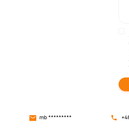
mb *********
+4