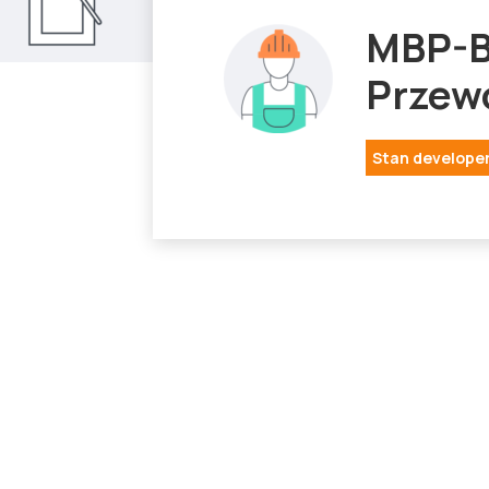
MBP-B
Przew
Stan developer