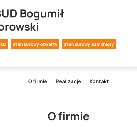
UD Bogumił
orowski
ski
Stan surowy otwarty
Stan surowy zamknięty
O firmie
Realizacje
Kontakt
O firmie