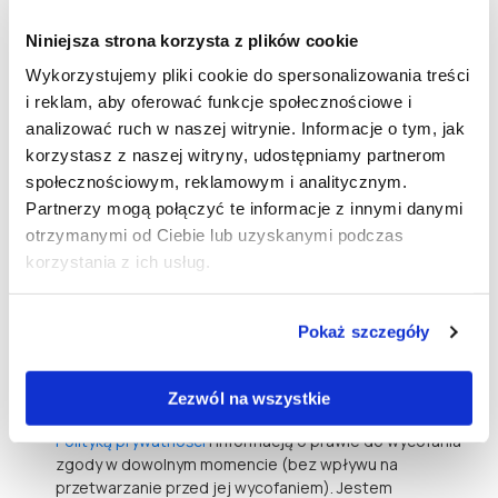
Niniejsza strona korzysta z plików cookie
Wykorzystujemy pliki cookie do spersonalizowania treści
i reklam, aby oferować funkcje społecznościowe i
analizować ruch w naszej witrynie. Informacje o tym, jak
korzystasz z naszej witryny, udostępniamy partnerom
społecznościowym, reklamowym i analitycznym.
Partnerzy mogą połączyć te informacje z innymi danymi
otrzymanymi od Ciebie lub uzyskanymi podczas
korzystania z ich usług.
Pokaż szczegóły
* Wyrażam zgodę na udostępnienie przez Wienerberger
podanych w formularzu danych wskazanemu powyżej
Certyfikowanemu Wykonawcy Dryfix w celu udzielenia
Zezwól na wszystkie
odpowiedzi na zadane pytania. Zapoznałem/am się z
Polityką prywatności
i informacją o prawie do wycofania
zgody w dowolnym momencie (bez wpływu na
przetwarzanie przed jej wycofaniem). Jestem