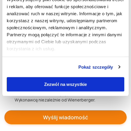
i reklam, aby oferować funkcje społecznościowe i
analizować ruch w naszej witrynie. Informacje o tym, jak
korzystasz z naszej witryny, udostępniamy partnerom
społecznościowym, reklamowym i analitycznym.
Partnerzy mogą połączyć te informacje z innymi danymi
otrzymanymi od Ciebie lub uzyskanymi podczas
korzystania z ich usług.
* Wyrażam zgodę na udostępnienie przez Wienerberger
podanych w formularzu danych wskazanemu powyżej
Certyfikowanemu Wykonawcy Dryfix w celu udzielenia
Pokaż szczegóły
odpowiedzi na zadane pytania. Zapoznałem/am się z
Polityką prywatności
i informacją o prawie do wycofania
zgody w dowolnym momencie (bez wpływu na
Zezwól na wszystkie
przetwarzanie przed jej wycofaniem). Jestem
świadomy/a, że dane będą przetwarzane przez
Wykonawcę niezależnie od Wienerberger.