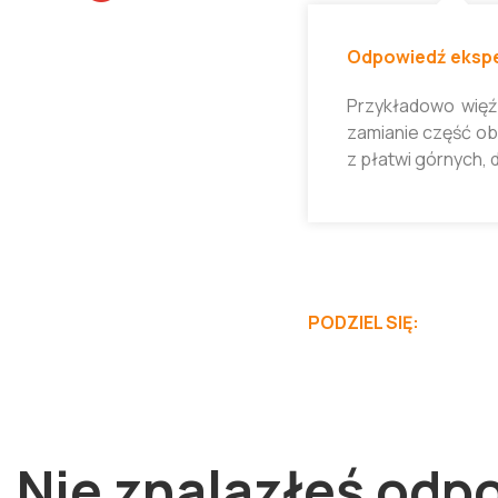
Odpowiedź ekspe
Przykładowo więź
zamianie część ob
z płatwi górnych, 
PODZIEL SIĘ:
Nie znalazłeś odp