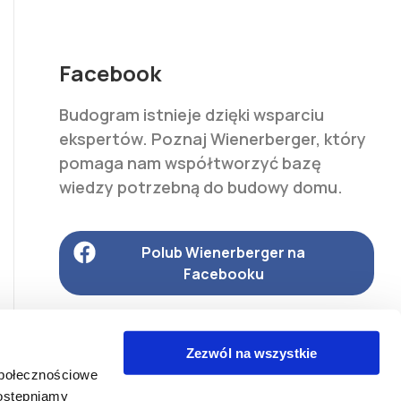
Facebook
Budogram istnieje dzięki wsparciu
ekspertów. Poznaj Wienerberger, który
pomaga nam współtworzyć bazę
wiedzy potrzebną do budowy domu.
Polub Wienerberger na
Facebooku
Zezwól na wszystkie
Kontakt
Zapytaj eksperta
Dziennik budowy
społecznościowe
Certyfikowani Wykonawcy
dostępniamy