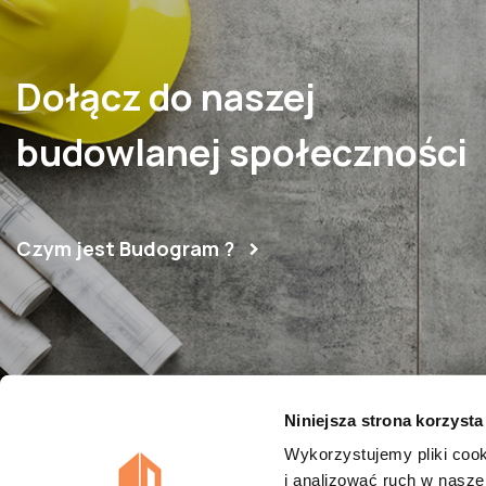
Dołącz do naszej
budowlanej społeczności
Czym jest Budogram ?
Niniejsza strona korzysta
O nas
Polityka
Wykorzystujemy pliki cook
i analizować ruch w naszej