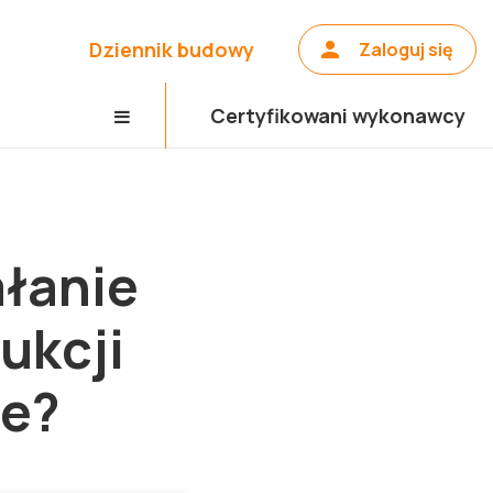
Dziennik budowy
Zaloguj się
Certyfikowani wykonawcy
ałanie
ukcji
we?