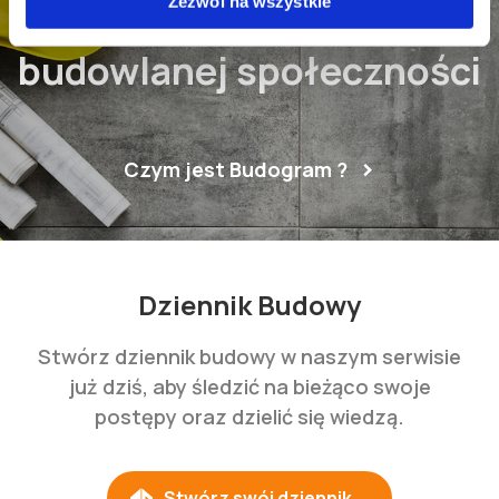
Dołącz do naszej
Zezwól na wszystkie
budowlanej społeczności
Czym jest Budogram ?
Dziennik Budowy
Stwórz dziennik budowy w naszym serwisie
już dziś, aby śledzić na bieżąco swoje
postępy oraz dzielić się wiedzą.
Stwórz swój dziennik