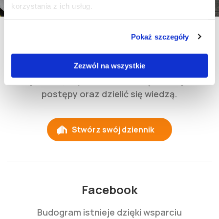
korzystania z ich usług.
Pokaż szczegóły
Dziennik Budowy
Stwórz dziennik budowy w naszym serwisie
Zezwól na wszystkie
już dziś, aby śledzić na bieżąco swoje
postępy oraz dzielić się wiedzą.
Stwórz swój dziennik
Facebook
Budogram istnieje dzięki wsparciu