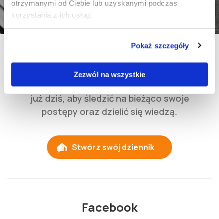
Czym jest Budogram ?
otrzymanymi od Ciebie lub uzyskanymi podczas
korzystania z ich usług.
Pokaż szczegóły
Dziennik Budowy
Zezwól na wszystkie
Stwórz dziennik budowy w naszym serwisie
już dziś, aby śledzić na bieżąco swoje
postępy oraz dzielić się wiedzą.
Stwórz swój dziennik
Facebook